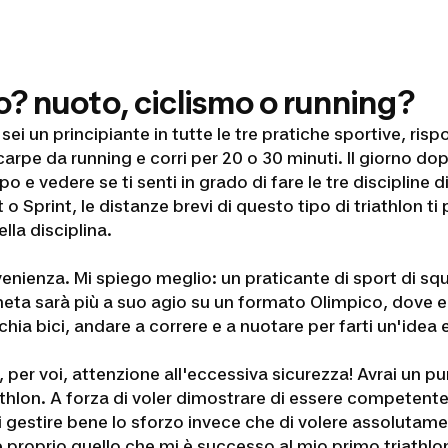
to? nuoto, ciclismo o running?
sei un principiante in tutte le tre pratiche sportive, ris
scarpe da running e corri per 20 o 30 minuti. Il giorno d
e vedere se ti senti in grado di fare le tre discipline di 
 Sprint, le distanze brevi di questo tipo di triathlon ti 
lla disciplina.
venienza. Mi spiego meglio: un praticante di sport di sq
ta sarà più a suo agio su un formato Olimpico, dove ent
a bici, andare a correre e a nuotare per farti un'idea e 
ine, per voi, attenzione all'eccessiva sicurezza! Avrai un 
thlon. A forza di voler dimostrare di essere competente n
di gestire bene lo sforzo invece che di volere assolutame
è proprio quello che mi è successo al mio primo triath