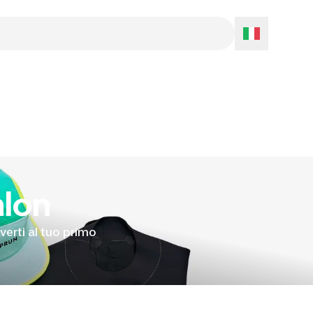
hlon
verti al tuo primo