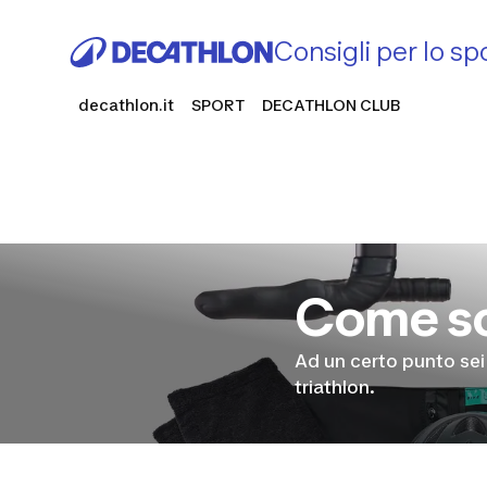
Consigli per lo sp
decathlon.it
SPORT
DECATHLON CLUB
Come sce
Ad un certo punto sei 
triathlon.