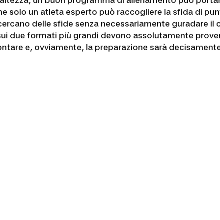
l'altezza, un buon programma di allenamento può portarti
he solo un atleta esperto può raccogliere la sfida di pu
he cercano delle sfide senza necessariamente guradare il
 sui due formati più grandi devono assolutamente proven
contare e, ovviamente, la preparazione sarà decisamente