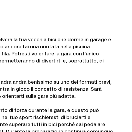
polvera la tua vecchia bici che dorme in garage e
opo ancora fai una nuotata nella piscina
fila. Potresti voler fare la gara con l'unico
permetteranno di divertirti e, soprattutto, di
uadra andrà benissimo su uno dei formati brevi,
ra in gioco il concetto di resistenza! Sarà
orientarti sulla gara più adatta.
punto di forza durante la gara, e questo può
el tuo sport rischieresti di bruciarti e
nte superare tutti in bici perché sai pedalare
lon). Durante la preparazione continua comunque