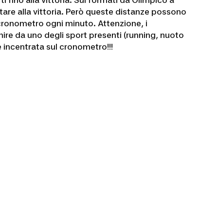
 fino alla vittoria. Sui formati da Olimpico a
ntare alla vittoria. Però queste distanze possono
 cronometro ogni minuto. Attenzione, i
ire da uno degli sport presenti (running, nuoto
 incentrata sul cronometro!!!