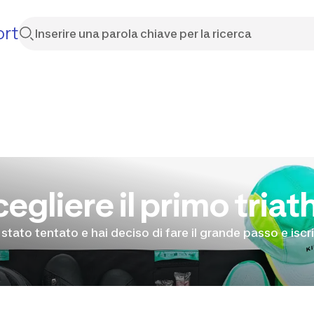
ort
gliere il primo triat
stato tentato e hai deciso di fare il grande passo e iscri