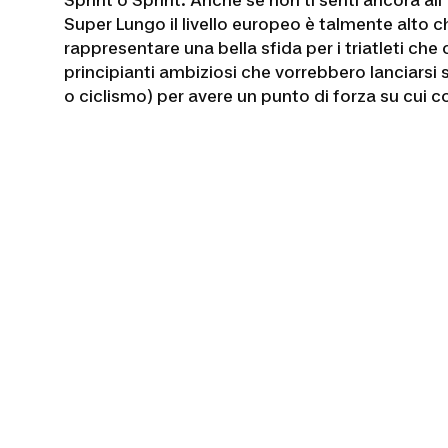
Sprint o Sprint. Anche se non ti senti ancora al
Super Lungo il livello europeo è talmente alto c
rappresentare una bella sfida per i triatleti c
principianti ambiziosi che vorrebbero lanciarsi
o ciclismo) per avere un punto di forza su cui 