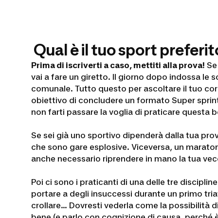
Qual è il tuo sport preferi
Prima di iscriverti a caso, mettiti alla prova!
Se 
vai a fare un giretto. Il giorno dopo indossa le 
comunale. Tutto questo per ascoltare il tuo corpo 
obiettivo di concludere un formato Super sprint o
non farti passare la voglia di praticare questa be
Se sei già uno sportivo dipenderà dalla tua pro
che sono gare esplosive. Viceversa, un maratone
anche necessario riprendere in mano la tua vecchi
Poi ci sono i praticanti di una delle tre discipl
portare a degli insuccessi durante un primo tria
crollare... Dovresti vederla come la possibilità 
bene (e parlo con cognizione di causa, perché 