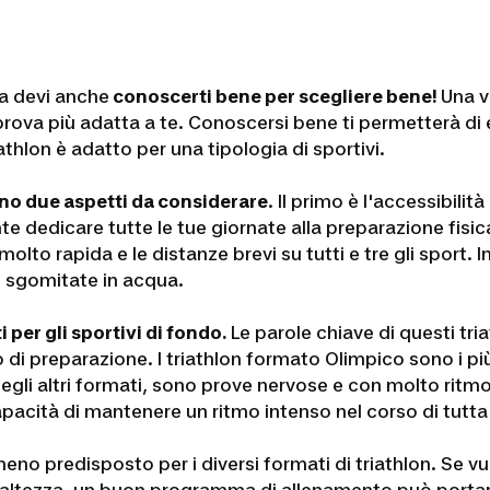
ta devi anche
conoscerti bene per scegliere bene!
Una v
a prova più adatta a te. Conoscersi bene ti permetterà d
thlon è adatto per una tipologia di sportivi.
anno due aspetti da considerare
. Il primo è l'accessibilit
te dedicare tutte le tue giornate alla preparazione fis
 molto rapida e le distanze brevi su tutti e tre gli sport
 sgomitate in acqua.
per gli sportivi di fondo.
Le parole chiave di questi tri
di preparazione. I triathlon formato Olimpico sono i pi
 degli altri formati, sono prove nervose e con molto rit
pacità di mantenere un ritmo intenso nel corso di tutta 
no predisposto per i diversi formati di triathlon. Se vuoi