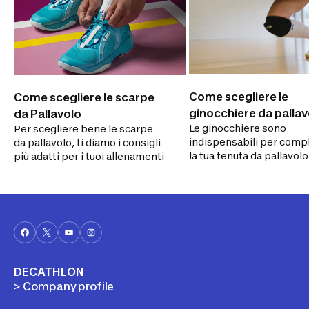
Come scegliere le
Come scegliere le scarpe
ginocchiere da pallav
da Pallavolo
Le ginocchiere sono
Per scegliere bene le scarpe
indispensabili per comp
da pallavolo, ti diamo i consigli
la tua tenuta da pallavolo.
più adatti per i tuoi allenamenti
spieghiamo tutto quello
serve per sceglierle ben
tuo negozio Decathlon.
DECATHLON
> Company profile