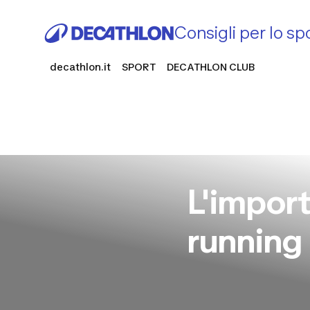
Consigli per lo sp
decathlon.it
SPORT
DECATHLON CLUB
L'import
running