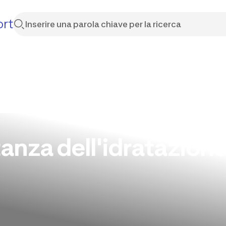
ort
anza dell'idratazione