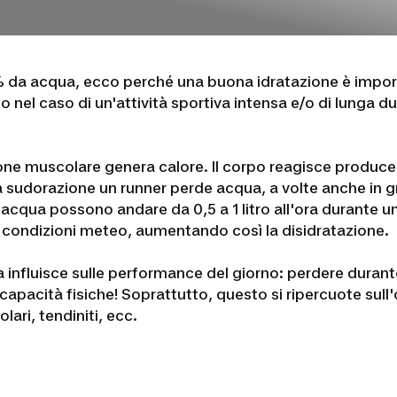
% da acqua, ecco perché una buona idratazione è import
o nel caso di un'attività sportiva intensa e/o di lunga d
ione muscolare genera calore. Il corpo reagisce produc
 sudorazione un runner perde acqua, a volte anche in g
 di acqua possono andare da 0,5 a 1 litro all'ora durante
lle condizioni meteo, aumentando così la disidratazione.
influisce sulle performance del giorno: perdere durante 
capacità fisiche! Soprattutto, questo si ripercuote sul
lari, tendiniti, ecc.