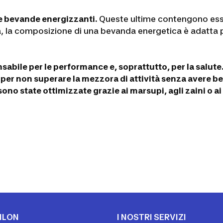
 bevande energizzanti.
Queste ultime contengono esse
, la composizione di una bevanda energetica è adatta per
sabile per le performance e, soprattutto, per la salut
 per non superare la mezzora di attività senza avere b
no state ottimizzate grazie ai marsupi, agli zaini o ai g
HLON
I NOSTRI SERVIZI