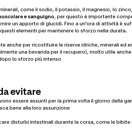
minerali, come
il sodio, il potassio, il magnesio, lo zinco
, muscolare e sanguigno
, per questo è importante compe
rnire un apporto di glucidi. Fino a un'ora di attività è su
 questi elementi per mantenere lo sforzo nella durata.
anche per ricostituire le riserve idriche, minerali ed en
ualmente una bevanda per il recupero), molto utile anch
 dopo lo sforzo più intenso
 da evitare
ono essere assunti per la prima volta il giorno della gar
isca bene alla loro assunzione
ocare
disturbi intestinali
durante la corsa, come le bibite 