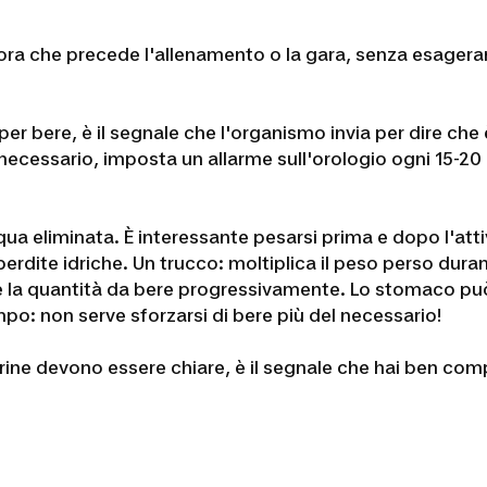
l'ora che precede l'allenamento o la gara, senza esagerar
per bere, è il segnale che l'organismo invia per dire ch
e necessario, imposta un allarme sull'orologio ogni 15-20 
ua eliminata. È interessante pesarsi prima e dopo l'atti
rdite idriche. Un trucco: moltiplica il peso perso duran
e la quantità da bere progressivamente. Lo stomaco può 
po: non serve sforzarsi di bere più del necessario!
urine devono essere chiare, è il segnale che hai ben com