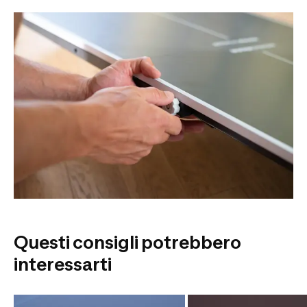
ripararlo? decathlon ti
accompagna!
Scopri tutti i consigli di montaggio, di
manutenzione e di riparazione del tuo prodotto
sul sito SPV.
Potrai trovare anche dei consigli per il primo
utilizzo, le istruzioni ed anche i pezzi di ricambio
compatibili con il tuo prodotto!
Scopri il sito spv