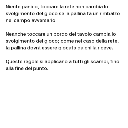
... Dopo il servizio.
Dopo il servizio, il
ribattitore
(il giocatore che
riceve la pallina giocata) deve lasciare rimbalzare
la pallina una volta sul suo lato del campo.
Deve rinviare la pallina direttamente nel campo
avversario, evitando la rete.
Niente panico, toccare la rete non cambia lo
svolgimento del gioco se la pallina fa un rimbalzo
nel campo avversario!
Neanche toccare un bordo del tavolo cambia lo
svolgimento del gioco; come nel caso della rete,
la pallina dovrà essere giocata da chi la riceve.