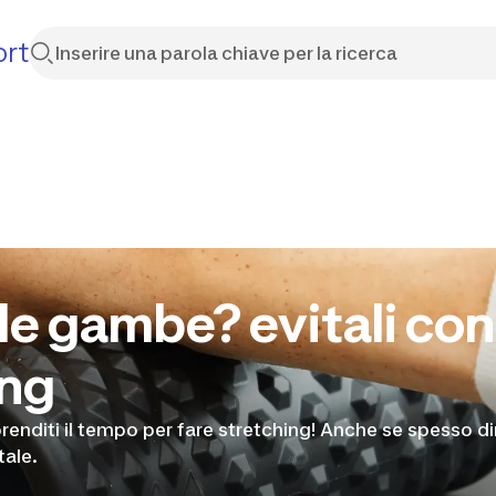
ort
lle gambe? evitali con
ing
renditi il tempo per fare stretching! Anche se spesso d
tale.