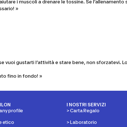
iutare i muscoli a drenare le tossine.
Se l’allenamento 
ssario!
»
 vuoi gustarti l’attività e stare bene, non sforzatevi. 
to fino in fondo!
»
HLON
I NOSTRI SERVIZI
ny profile
> Carta Regalo
e etico
> Laboratorio